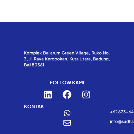
Komplek Baliarum Green Village, Ruko No.
3, Jl. Raya Kerobokan, Kuta Utara, Badung,
Bali 80361
FOLLOW KAMI
L
F
I
i
a
n
n
c
s
KONTAK
+62 823-6
k
e
t
info@sadha
e
b
a