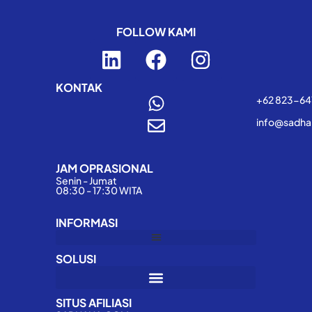
FOLLOW KAMI
L
F
I
i
a
n
n
c
s
KONTAK
+62 823-6
k
e
t
info@sadha
e
b
a
d
o
g
JAM OPRASIONAL
i
o
r
Senin - Jumat
n
k
a
08:30 - 17:30 WITA
m
INFORMASI
SOLUSI
SITUS AFILIASI