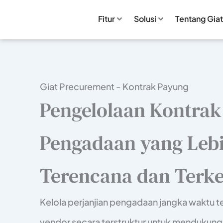
Fitur
Solusi
Tentang Giat
Giat Precurement - Kontrak Payung
Pengelolaan Kontrak
Pengadaan yang Leb
Terencana dan Terke
Kelola perjanjian pengadaan jangka waktu 
vendor secara terstruktur untuk mendukun