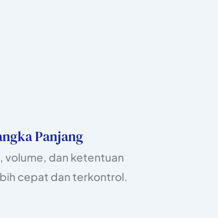
angka Panjang
, volume, dan ketentuan
ih cepat dan terkontrol.