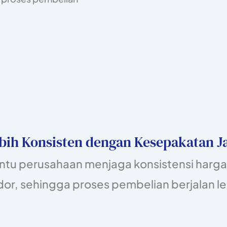
bih Konsisten dengan Kesepakatan J
u perusahaan menjaga konsistensi harga
, sehingga proses pembelian berjalan leb