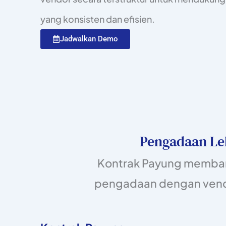
yang konsisten dan efisien.
Jadwalkan Demo
Pengadaan Le
Kontrak Payung membant
pengadaan dengan vendor