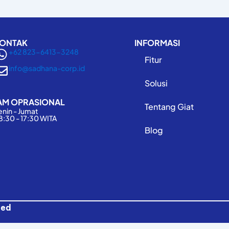
ONTAK
INFORMASI
+62 823-6413-3248
Fitur
info@sadhana-corp.id
Solusi
AM OPRASIONAL
Tentang Giat
enin - Jumat
8:30 - 17:30 WITA
Blog
ved