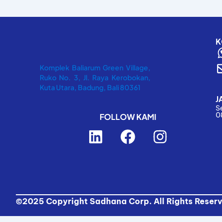
K
Komplek Baliarum Green Village,
Ruko No. 3, Jl. Raya Kerobokan,
Kuta Utara, Badung, Bali 80361
J
S
0
FOLLOW KAMI
L
F
I
i
a
n
n
c
s
k
e
t
e
b
a
d
o
g
©2025 Copyright Sadhana Corp. All Rights Reser
i
o
r