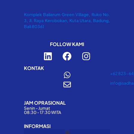
Komplek Baliarum Green Village, Ruko No.
3, Jl. Raya Kerobokan, Kuta Utara, Badung,
Bali 80361
FOLLOW KAMI
L
F
I
i
a
n
n
c
s
KONTAK
+62 823-6
k
e
t
info@sadha
e
b
a
d
o
g
JAM OPRASIONAL
i
o
r
Senin - Jumat
n
k
a
08:30 - 17:30 WITA
m
INFORMASI