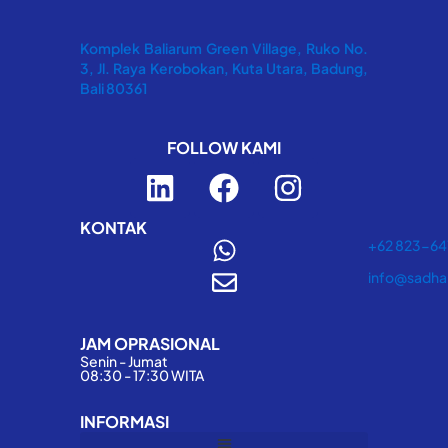
Komplek Baliarum Green Village, Ruko No.
3, Jl. Raya Kerobokan, Kuta Utara, Badung,
Bali 80361
FOLLOW KAMI
L
F
I
i
a
n
n
c
s
KONTAK
+62 823-6
k
e
t
info@sadha
e
b
a
d
o
g
JAM OPRASIONAL
i
o
r
Senin - Jumat
n
k
a
08:30 - 17:30 WITA
m
INFORMASI