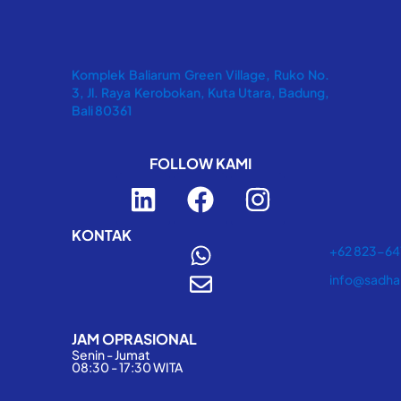
Komplek Baliarum Green Village, Ruko No.
3, Jl. Raya Kerobokan, Kuta Utara, Badung,
Bali 80361
FOLLOW KAMI
L
F
I
i
a
n
n
c
s
KONTAK
+62 823-6
k
e
t
info@sadha
e
b
a
d
o
g
JAM OPRASIONAL
i
o
r
Senin - Jumat
n
k
a
08:30 - 17:30 WITA
m