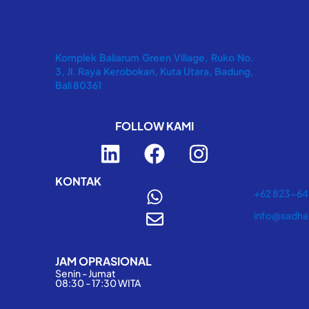
Komplek Baliarum Green Village, Ruko No.
3, Jl. Raya Kerobokan, Kuta Utara, Badung,
Bali 80361
FOLLOW KAMI
L
F
I
i
a
n
n
c
s
KONTAK
+62 823-6
k
e
t
info@sadha
e
b
a
d
o
g
JAM OPRASIONAL
i
o
r
Senin - Jumat
n
k
a
08:30 - 17:30 WITA
m