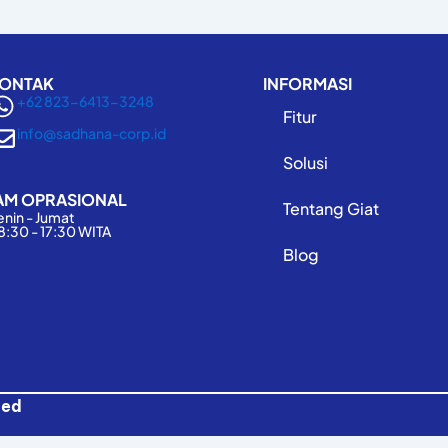
ONTAK
INFORMASI
+62 823-6413-3248
Fitur
info@sadhana-corp.id
Solusi
AM OPRASIONAL
Tentang Giat
enin - Jumat
8:30 - 17:30 WITA
Blog
ved