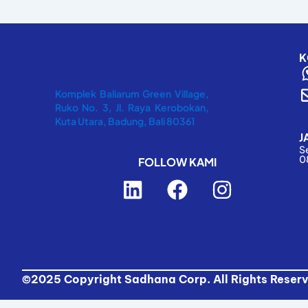
K
Komplek Baliarum Green Village,
Ruko No. 3, Jl. Raya Kerobokan,
Kuta Utara, Badung, Bali 80361
J
S
0
FOLLOW KAMI
L
F
I
i
a
n
n
c
s
k
e
t
e
b
a
d
o
g
©2025 Copyright Sadhana Corp. All Rights Reser
i
o
r