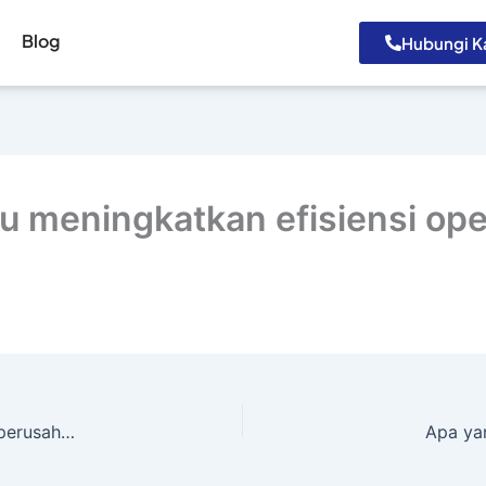
Blog
Hubungi K
meningkatkan efisiensi ope
Apakah modul GIAT dapat disesuaikan dengan kebutuhan perusahaan?
Apa ya