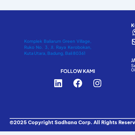
K
Komplek Baliarum Green Village,
Ruko No. 3, Jl. Raya Kerobokan,
Kuta Utara, Badung, Bali 80361
J
S
0
FOLLOW KAMI
L
F
I
i
a
n
n
c
s
k
e
t
e
b
a
d
o
g
©2025 Copyright Sadhana Corp. All Rights Reser
i
o
r