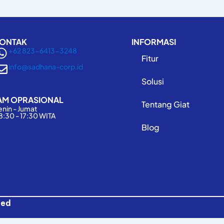
ONTAK
INFORMASI
+62 823-6413-3248
Fitur
info@sadhana-corp.id
Solusi
AM OPRASIONAL
Tentang Giat
enin - Jumat
8:30 - 17:30 WITA
Blog
ved