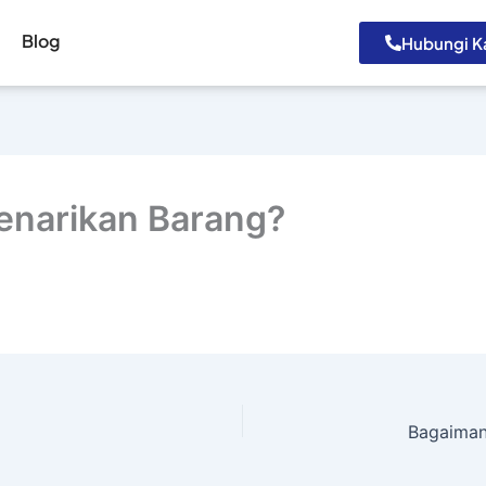
Blog
Hubungi K
enarikan Barang?