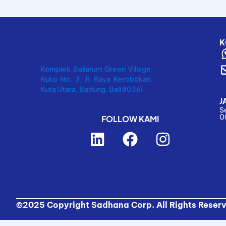
K
Komplek Baliarum Green Village,
Ruko No. 3, Jl. Raya Kerobokan,
Kuta Utara, Badung, Bali 80361
J
S
0
FOLLOW KAMI
L
F
I
i
a
n
n
c
s
k
e
t
e
b
a
d
o
g
©2025 Copyright Sadhana Corp. All Rights Reser
i
o
r