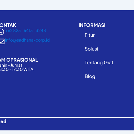
ONTAK
INFORMASI
+62 823-6413-3248
Fitur
info@sadhana-corp.id
Solusi
AM OPRASIONAL
Tentang Giat
enin - Jumat
8:30 - 17:30 WITA
Blog
ved