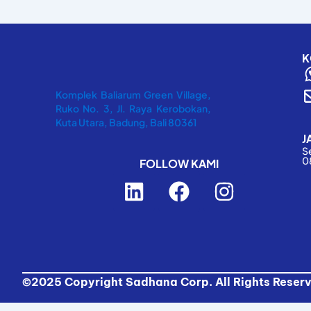
K
Komplek Baliarum Green Village,
Ruko No. 3, Jl. Raya Kerobokan,
Kuta Utara, Badung, Bali 80361
J
S
0
FOLLOW KAMI
L
F
I
i
a
n
n
c
s
k
e
t
e
b
a
d
o
g
©2025 Copyright Sadhana Corp. All Rights Reser
i
o
r