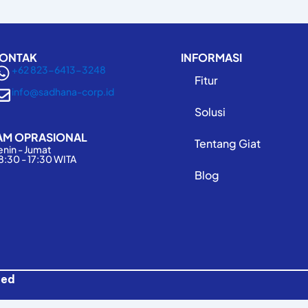
ONTAK
INFORMASI
+62 823-6413-3248
Fitur
info@sadhana-corp.id
Solusi
AM OPRASIONAL
Tentang Giat
enin - Jumat
8:30 - 17:30 WITA
Blog
ved